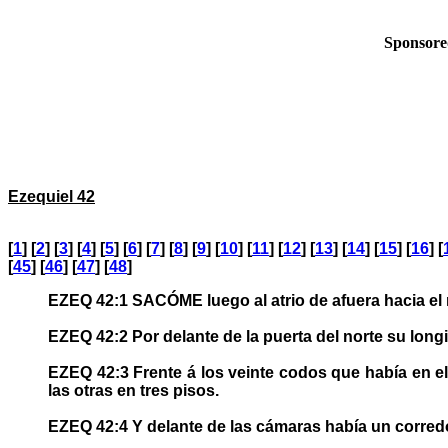
Sponsore
Ezequiel 42
[
1
] [
2
] [
3
] [
4
] [
5
] [
6
] [
7
] [
8
] [
9
] [
10
] [
11
] [
12
] [
13
] [
14
] [
15
] [
16
] [
[
45
] [
46
] [
47
] [
48
]
EZEQ 42:1 SACÓME luego al atrio de afuera hacia el n
EZEQ 42:2 Por delante de la puerta del norte su long
EZEQ 42:3 Frente á los veinte codos que había en el 
las otras en tres pisos.
EZEQ 42:4 Y delante de las cámaras había un corredor