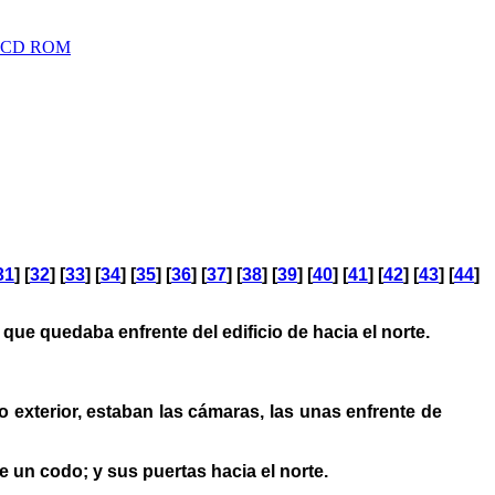
nd CD ROM
31
] [
32
] [
33
] [
34
] [
35
] [
36
] [
37
] [
38
] [
39
] [
40
] [
41
] [
42
] [
43
] [
44
]
que quedaba enfrente del edificio de hacia el norte.
o exterior, estaban las cámaras, las unas enfrente de
 un codo; y sus puertas hacia el norte.