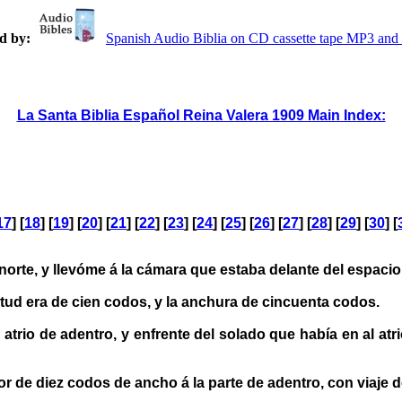
d by:
Spanish Audio Biblia on CD cassette tape MP3 a
La Santa Biblia Español Reina Valera 1909 Main Index:
17
] [
18
] [
19
] [
20
] [
21
] [
22
] [
23
] [
24
] [
25
] [
26
] [
27
] [
28
] [
29
] [
30
] [
orte, y llevóme á la cámara que estaba delante del espacio 
itud era de cien codos, y la anchura de cincuenta codos.
atrio de adentro, y enfrente del solado que había en al atri
 de diez codos de ancho á la parte de adentro, con viaje de