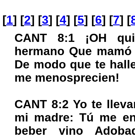
[
1
] [
2
] [
3
] [
4
] [
5
] [
6
] [
7
] [
CANT 8:1 ¡OH qu
hermano Que mamó l
De modo que te halle
me menosprecien!
CANT 8:2 Yo te lleva
mi madre: Tú me ens
beber vino Adob