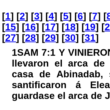
[
1
] [
2
] [
3
] [
4
] [
5
] [
6
] [
7
] [
[
15
] [
16
] [
17
] [
18
] [
19
] [
2
[
27
] [
28
] [
29
] [
30
] [
31
]
1SAM 7:1 Y VINIERON 
llevaron el arca de
casa de Abinadab, s
santificaron á Ele
guardase el arca de 